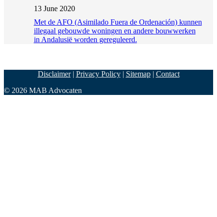
13 June 2020
Met de AFO (Asimilado Fuera de Ordenación) kunnen
illegaal gebouwde woningen en andere bouwwerken
in Andalusië worden gereguleerd.
Disclaimer
|
Privacy Policy
|
Sitemap
|
Contact
© 2026 MAB Advocaten