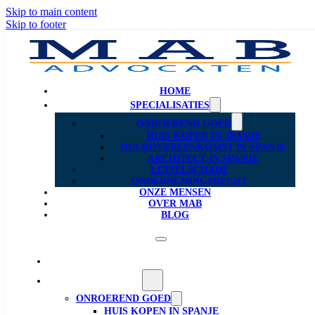
Skip to main content
Skip to footer
HOME
SPECIALISATIES
ONROEREND GOED
HUIS KOPEN IN SPANJE
HUUROVEREENKOMST IN SPANJE
ARCHITECT IN SPANJE
LETSELSCHADE
ONDERNEMINGSRECHT
ONZE MENSEN
OVER MAB
BLOG
Home
Specialisaties
ONROEREND GOED
HUIS KOPEN IN SPANJE