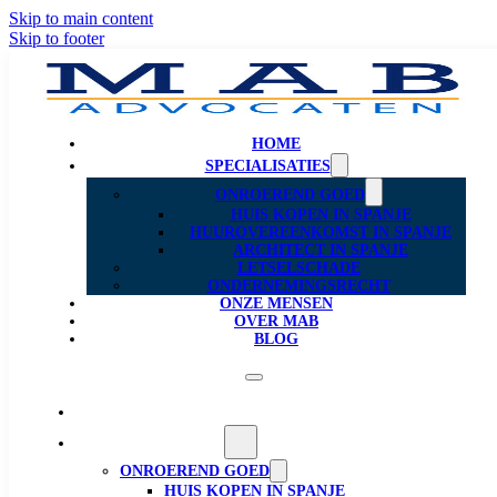
Skip to main content
Skip to footer
HOME
SPECIALISATIES
ONROEREND GOED
HUIS KOPEN IN SPANJE
HUUROVEREENKOMST IN SPANJE
ARCHITECT IN SPANJE
LETSELSCHADE
ONDERNEMINGSRECHT
ONZE MENSEN
OVER MAB
BLOG
Home
Specialisaties
ONROEREND GOED
HUIS KOPEN IN SPANJE