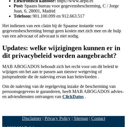
Elektronisch kantoor:
https://www.aepd.es
Post:
Spaans bureau voor gegevensbescherming, C / Jorge
Juan, 6, 28001, Madrid
Telefoon:
901.100.099 en 912.663.517
Het indienen van een claim bij de Spaanse instantie voor
gegevensbescherming brengt geen kosten met zich mee en de hulp
van een advocaat of advocaat is niet nodig.
Updates: welke wijzigingen kunnen er in
dit privacybeleid worden aangebracht?
MAB ABOGADOS behoudt zich het recht voor om dit beleid te
wijzigen om het aan te passen aan nieuwe wetgeving of
jurisprudentie die de naleving ervan kan beïnvloeden .
Om de naleving van de regelgeving inzake de bescherming van
persoonsgegevens te garanderen, heeft MAB ABOGADOS advies-
en adviesdiensten ontvangen van
ClickDatos
.
Disclaimer
|
Privacy Policy
|
Sitemap
|
Contact