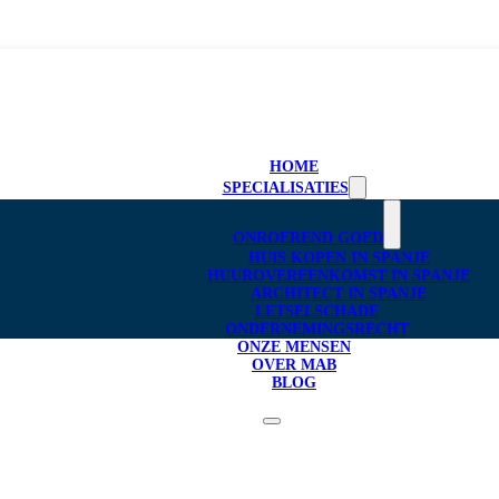
HOME
SPECIALISATIES
ONROEREND GOED
HUIS KOPEN IN SPANJE
HUUROVEREENKOMST IN SPANJE
ARCHITECT IN SPANJE
LETSELSCHADE
ONDERNEMINGSRECHT
ONZE MENSEN
OVER MAB
BLOG