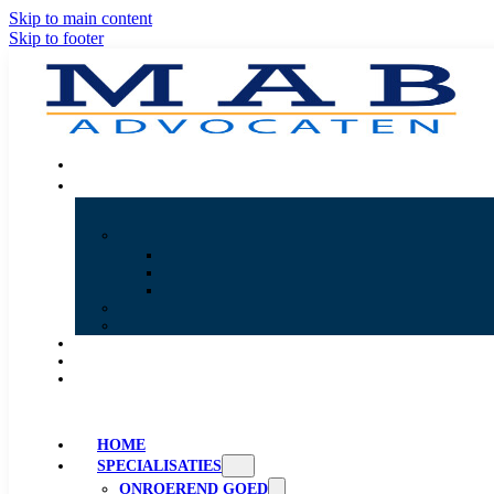
Skip to main content
Skip to footer
HOME
SPECIALISATIES
ONROEREND GOED